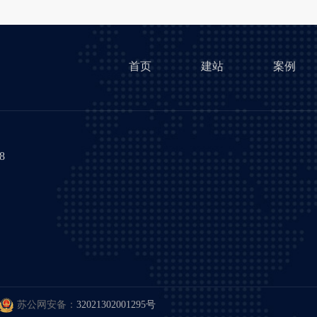
首页
建站
案例
8
苏公网安备：
32021302001295号