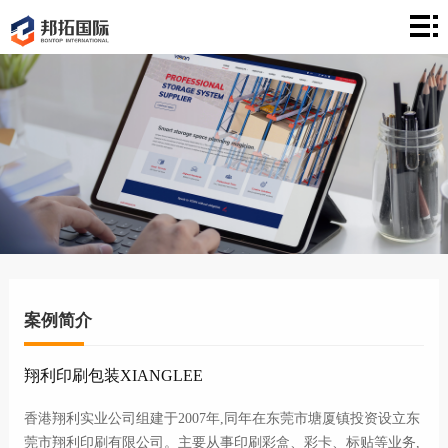
首
页
建
站
案
例
营
销
文
章
关
于
联
案例简介
络
翔利印刷包装XIANGLEE
香港翔利实业公司组建于2007年,同年在东莞市塘厦镇投资设立东
莞市翔利印刷有限公司。主要从事印刷彩盒、彩卡、标贴等业务,