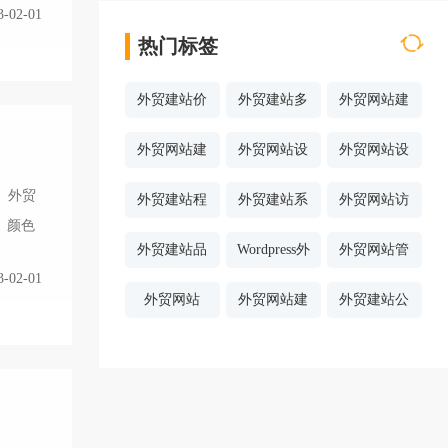
3-02-01
热门标签
外贸建站价
外贸建站多
外贸网站建
格
少钱
设费用
外贸网站建
外贸网站设
外贸网站设
设方案
计风格
计案例
。外贸
外贸建站程
外贸建站系
外贸网站访
、颜色
序
统
问速度
外贸建站品
Wordpress外
外贸网站管
3-02-01
牌公司
贸建站
理后台
外贸网站
外贸网站建
外贸建站公
SEO优化
设哪家好
司哪家好