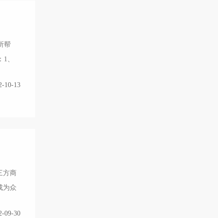
所帮
：1、
2-10-13
三方商
成为众
2-09-30