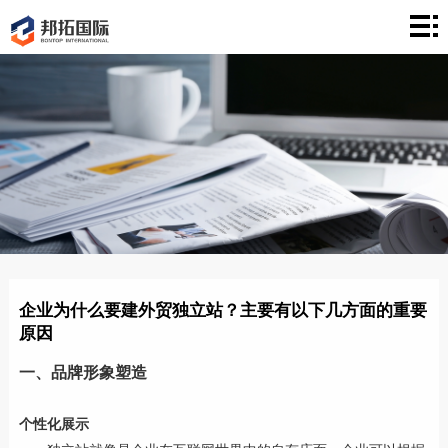
首
页
建
站
案
例
营
销
文
章
关
于
联
企业为什么要建外贸独立站？主要有以下几方面的重要
原因
络
一、品牌形象塑造
个性化展示