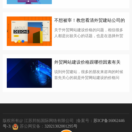
始。在企业网站上简单列出信息，已经无
法满足网民越来越高的要求，而且如果网
站长不更新，很容易沉入互联网的海洋。
不想被宰！教您看清外贸建站公司的
企...
网站设计报价
关于外贸网站建设价格的问题，相信很多
人都是比较关心的话题，也是在选择外贸
网站建设服务商时，必须会考虑的一个问
题。无疑大家都是希望通过低成本的价格
设计一个高端的外贸网站。其实这也是不
合理的。那么外贸网站建设的价格标准到
外贸网站建设价格跟哪些因素有关
底是...
说到外贸建站，很多的朋友来咨询的时候
首先关心的就是外贸网站建设的价格问
题，的确网站建设的成本也是很多的企业
在选择供应商的时候非常重要的一个参
考。这关系到一个企业的成本支出和投资
回报率。对于建站公司来说的销售来说，
都是销售...
版权所有@ 江苏邦拓国际网络有限公司 |备案号：
苏ICP备16062446
号-3
|
苏公网安备：
32021302001295号