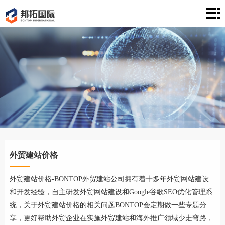
首
页
建
站
案
例
营
销
文
章
关
于
联
外贸建站价格
络
外贸建站价格-BONTOP外贸建站公司拥有着十多年外贸网站建设
和开发经验，自主研发外贸网站建设和Google谷歌SEO优化管理系
统，关于外贸建站价格的相关问题BONTOP会定期做一些专题分
享，更好帮助外贸企业在实施外贸建站和海外推广领域少走弯路，