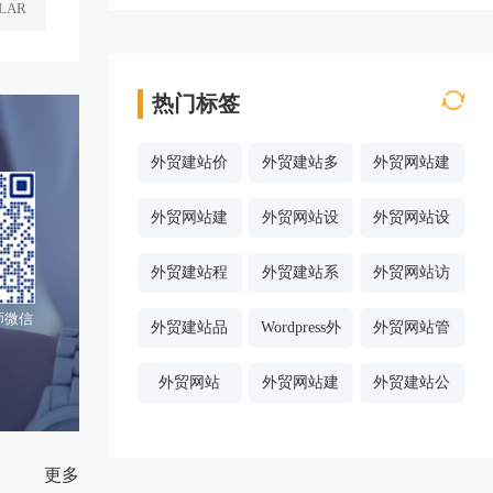
个建站平台优劣势
LAR
热门标签
外贸建站价
外贸建站多
外贸网站建
格
少钱
设费用
外贸网站建
外贸网站设
外贸网站设
设方案
计风格
计案例
外贸建站程
外贸建站系
外贸网站访
序
统
问速度
师微信
外贸建站品
Wordpress外
外贸网站管
牌公司
贸建站
理后台
外贸网站
外贸网站建
外贸建站公
SEO优化
设哪家好
司哪家好
更多