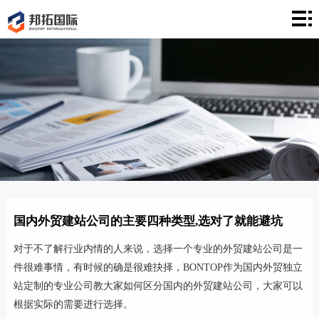
首
页
建
站
案
例
营
销
文
章
关
于
联
国内外贸建站公司的主要四种类型,选对了就能避坑
络
对于不了解行业内情的人来说，选择一个专业的外贸建站公司是一
件很难事情，有时候的确是很难抉择，BONTOP作为国内外贸独立
站定制的专业公司教大家如何区分国内的外贸建站公司，大家可以
根据实际的需要进行选择。