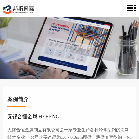
首
页
建
站
案
例
营
销
文
章
关
于
联
案例简介
络
无锡合恒金属 HEHENG
无锡合恒金属制品有限公司是一家专业生产各种冷弯型钢的高新
技术企业。 公司主要产品为1.0 - 8.0mm厚壁、薄壁冷弯型钢，包