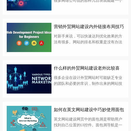
很多网络公司说的那样几百块就能建一个
网站，那只是一个网站，而不是用户可以
访问的网站，在体验方面很差。现在温州
英文网站建设公司整理了一些搭建注意的
问题：一、网站空间的选择速度太慢导致
营销外贸网站建设内外链接布局技巧
页面...
对新手来说，可以快速达到优化效果的方
法有很多。网站的排名和权重是没有办法
提高的，但我们不能放过它。我们必须始
终寻求有效的方法。这里分享一些有效的
网站外链布局技巧，教你快速提升网站排
名。我相信只要做好网站内容，添加有效
什么样的外贸网站建设老外比较喜
的外...
欢？
很多企业在设计外贸网站时可能缺乏专业
的团队和必要的常识，制作出来的网站技
术不达标，不符合外国人的审美和浏览习
惯。长沙外贸网站建设公司我们今天要介
绍的外国人眼中的优质网站，可以作为参
考。一个符合国际标准的外贸网站对于外
如何在英文网站建设中巧妙使用面包
贸企...
屑导航
英文网站建设网页中的面包屑是帮助用户
找到自己位置的UI控件。面包屑导航是一
种辅助主导航系统，可以帮助用户定位当