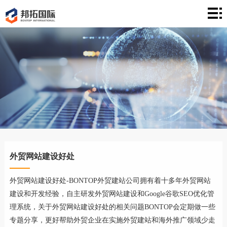
首
页
建
站
案
例
营
销
文
章
关
于
联
外贸网站建设好处
络
外贸网站建设好处-BONTOP外贸建站公司拥有着十多年外贸网站
建设和开发经验，自主研发外贸网站建设和Google谷歌SEO优化管
理系统，关于外贸网站建设好处的相关问题BONTOP会定期做一些
专题分享，更好帮助外贸企业在实施外贸建站和海外推广领域少走